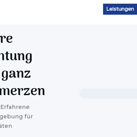
Leistungen
hre
chtung
, ganz
hmerzen
 Erfahrene
ebung für
täten