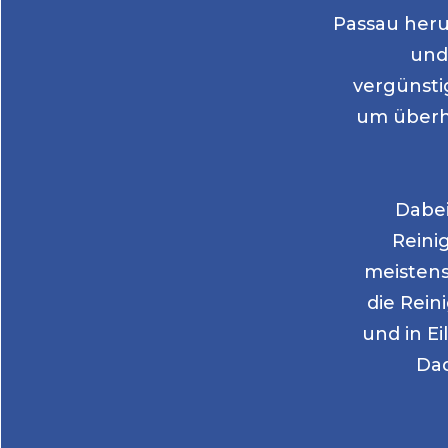
Passau
heru
und
vergünsti
um überh
Dabei 
Reini
meistens 
die Rein
und in Ei
Dad